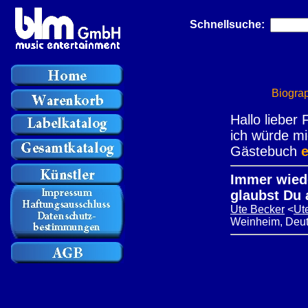
Schnellsuche:
Biogra
Hallo lieber 
ich würde mi
Gästebuch
e
Immer wiede
glaubst Du 
Ute Becker
<
Ut
Weinheim, Deut