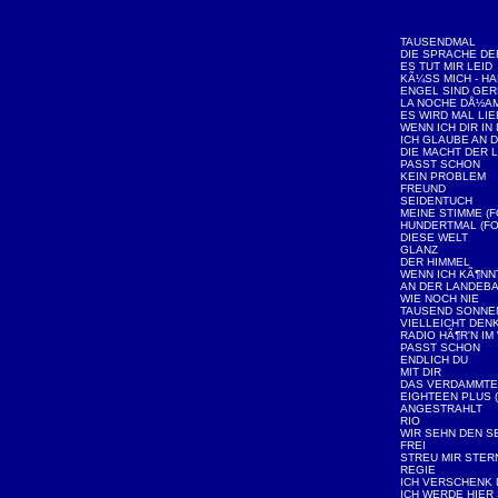
TAUSENDMAL
DIE SPRACHE DE
ES TUT MIR LEID
KÃ¼SS MICH - HA
ENGEL SIND GER
LA NOCHE DÅ½A
ES WIRD MAL LIE
WENN ICH DIR IN
ICH GLAUBE AN D
DIE MACHT DER L
PASST SCHON
KEIN PROBLEM
FREUND
SEIDENTUCH
MEINE STIMME (F
HUNDERTMAL (FO
DIESE WELT
GLANZ
DER HIMMEL
WENN ICH KÃ¶NNT
AN DER LANDEBA
WIE NOCH NIE
TAUSEND SONNE
VIELLEICHT DENK
RADIO HÃ¶R'N IM
PASST SCHON
ENDLICH DU
MIT DIR
DAS VERDAMMTE
EIGHTEEN PLUS (
ANGESTRAHLT
RIO
WIR SEHN DEN 
FREI
STREU MIR STERN
REGIE
ICH VERSCHENK 
ICH WERDE HIER 