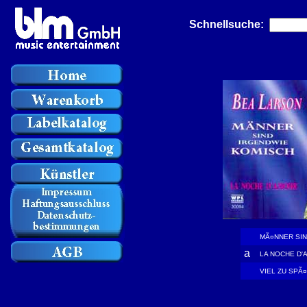
Schnellsuche:
MÃ¤NNER SIN
a
LA NOCHE D'
VIEL ZU SPÃ