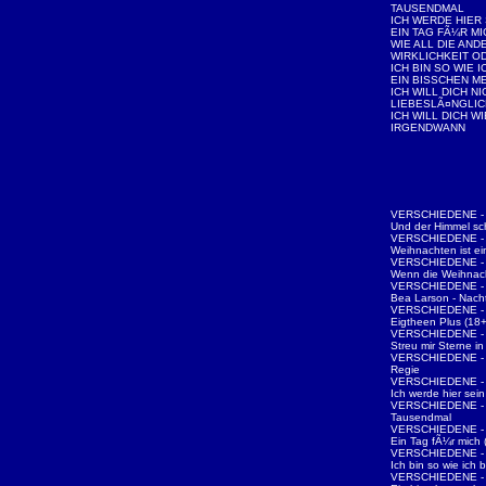
TAUSENDMAL
ICH WERDE HIER 
EIN TAG FÃ¼R MI
WIE ALL DIE AND
WIRKLICHKEIT O
ICH BIN SO WIE I
EIN BISSCHEN M
ICH WILL DICH N
LIEBESLÃ¤NGLIC
ICH WILL DICH W
IRGENDWANN
VERSCHIEDENE - W
Und der Himmel sc
VERSCHIEDENE - W
Weihnachten ist ei
VERSCHIEDENE - W
Wenn die Weihnach
VERSCHIEDENE - 
Bea Larson - Nach
VERSCHIEDENE - N
Eigtheen Plus (18+
VERSCHIEDENE - N
Streu mir Sterne i
VERSCHIEDENE - N
Regie
VERSCHIEDENE - N
Ich werde hier sein
VERSCHIEDENE - N
Tausendmal
VERSCHIEDENE - N
Ein Tag fÃ¼r mich 
VERSCHIEDENE - N
Ich bin so wie ich b
VERSCHIEDENE - N