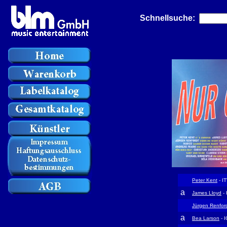
Schnellsuche:
Peter Kent
- I
a
James Lloyd
-
Jürgen Renfor
a
Bea Larson
- 