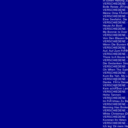
In Einen Harung J
VERSCHIEDENE - 
Bolle Reiste JÃ¼ng
VERSCHIEDENE - 
Meine Oma FÃ¤hrt 
VERSCHIEDENE - 
Eine Seefahrt, Die 
VERSCHIEDENE - 
Heute An Bord
VERSCHIEDENE - 
My Bonnie Is Ove
VERSCHIEDENE - 
Von Den Blauen B
VERSCHIEDENE - 
Wenn Die Bunten
VERSCHIEDENE - 
Auf, Auf Zum FrÃ¶
VERSCHIEDENE - 
There Is A House 
VERSCHIEDENE - 
Die Gedanken Sind
VERSCHIEDENE - 
Oh When The Sain
VERSCHIEDENE - 
Kum Ba Yah, My L
VERSCHIEDENE - 
Danke, FÃ¼r Dies
VERSCHIEDENE - 
Kein schÃ¶ner La
VERSCHIEDENE - 
Hohe Tannen
VERSCHIEDENE - 
Im FrÃ¼htau Zu B
VERSCHIEDENE - 
Morning Has Brok
VERSCHIEDENE - W
White Christmas (D
VERSCHIEDENE - W
Kommet Ihr Hirten
VERSCHIEDENE - W
Ich leg' Dir mein 