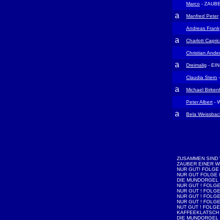
Marco
- ZAUB
a
Manfred Peter
Andreas Frank
a
Charlott Capri
Christian Ande
a
Dreimalig
- EI
Claudia Stern
-
a
Michael Birken
Peter Albert
- 
a
Bela Weissbac
ZUSAMMEN SIND 
ZAUBER EINER W
NUR GUT! FOLGE
NUR GUT FOLGE 
DIE MUNDORGEL 
NUR GUT ! FOLGE
NUR GUT ! FOLGE
NUR GUT ! FOLGE
NUR GUT ! FOLGE
NUT GUT ! FOLGE
KAFFEEKLATSCH
DIE MUNDORGEL