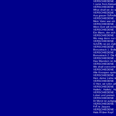
VERSCHIEDENE - d
I came from Alaba
VERSCHIEDENE - d
What shall we do w
VERSCHIEDENE - d
Aus grauer StÃ¤d
VERSCHIEDENE - d
Mein Vater war ei
VERSCHIEDENE - d
Wem Gott will rech
VERSCHIEDENE - d
Ein Mann, der sic
VERSCHIEDENE - d
Wo mag denn nur m
VERSCHIEDENE - d
SchÃ¶n ist ein Zyli
VERSCHIEDENE - d
Bonustrack 1: Boll
VERSCHIEDENE - d
Bonustrack 2: Die 
VERSCHIEDENE - d
Das Wandern ist d
VERSCHIEDENE - d
We shall overcome
VERSCHIEDENE - d
Alle Knospen spri
VERSCHIEDENE - d
Herr, deine Liebe i
VERSCHIEDENE - d
O Herr, wir rufen all
VERSCHIEDENE - d
Hallelu', Hallelu', Ha
VERSCHIEDENE - d
Lobet und preiset, 
VERSCHIEDENE - d
Dr Mond ist aufge
VERSCHIEDENE - d
FrÃ¨re Jaques
VERSCHIEDENE - D
Hals Ã¼ber Kopf