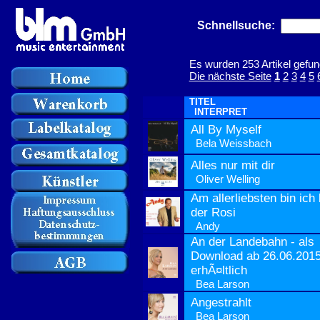
Schnellsuche:
Es wurden 253 Artikel gefun
Die nächste Seite
1
2
3
4
5
TITEL
INTERPRET
All By Myself
Bela Weissbach
Alles nur mit dir
Oliver Welling
Am allerliebsten bin ich 
der Rosi
Andy
An der Landebahn - als
Download ab 26.06.201
erhÃ¤ltlich
Bea Larson
Angestrahlt
Bea Larson