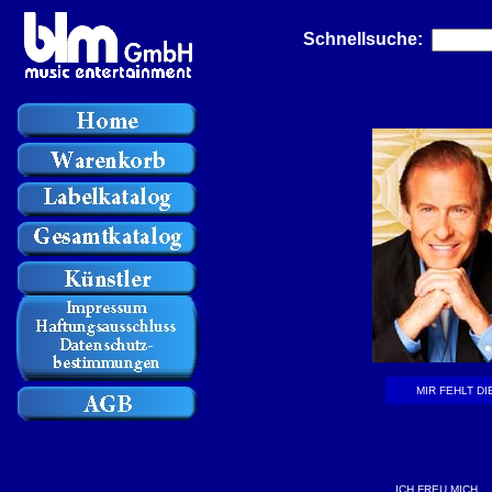
Schnellsuche:
MIR FEHLT D
ICH FREU MICH