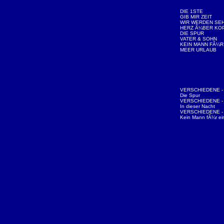
DIE 1STE
GIB MIR ZEIT
WIR WERDEN SEH
HERZ Ã¼BER KO
DIE SPUR
VATER & SOHN
KEIN MANN FÃ¼R
MEER URLAUB
VERSCHIEDENE - N
Die Spur
VERSCHIEDENE - N
In dieser Nacht
VERSCHIEDENE - N
Kein Mann fÃ¼r ei